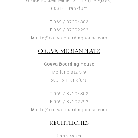
Große Bockenheimer Str. 17 (Freßgass)
60316 Frankfurt
T
069 / 87204303
F
069 / 87202292
M
info@couva-boardinghouse.com
COUVA-MERIANPLATZ
Couva Boarding House
Merianplatz 5-9
60316 Frankfurt
T
069 / 87204303
F
069 / 87202292
M
info@couva-boardinghouse.com
RECHTLICHES
Impressum